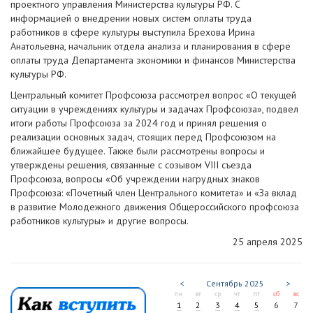
проектного управления Министерства культуры РФ. С
информацией о внедрении новых систем оплаты труда
работников в сфере культуры выступила Брехова Ирина
Анатольевна, начальник отдела анализа и планирования в сфере
оплаты труда Департамента экономики и финансов Министерства
культуры РФ.
Центральный комитет Профсоюза рассмотрел вопрос «О текущей
ситуации в учреждениях культуры и задачах Профсоюза», подвел
итоги работы Профсоюза за 2024 год и принял решения о
реализации основных задач, стоящих перед Профсоюзом на
ближайшее будущее. Также были рассмотрены вопросы и
утверждены решения, связанные с созывом VIII съезда
Профсоюза, вопросы «Об учреждении нагрудных знаков
Профсоюза: «Почетный член Центрального комитета» и «За вклад
в развитие Молодежного движения Общероссийского профсоюза
работников культуры» и другие вопросы.
25 апреля 2025
<
Сентябрь
2025
>
пн
вт
ср
чт
пт
сб
вс
1
2
3
4
5
6
7