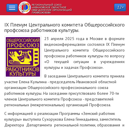
РЕГИОНАЛЬНЫЙ СОЮЗ
12+
Toggle
«ИВАНОВСКОЕ ОБЛАСТНОЕ
ОБЪЕДИНЕНИЕ ОРГАНИЗАЦИЙ
ПРОФСОЮЗОВ»
navigation
IX Пленум Центрального комитета Общероссийского
профсоюза работников культуры.
23 апреля 2025 года в Москве в формате
видеоконференцсвязи состоялся IX Пленум
Центрального комитета Общероссийского
профсоюза работников культуры по вопросу
«О текущей ситуации в учреждениях
культуры и задачах Профсоюза».
В заседании Центрального комитета приняла
участие Елена Кульпина - председатель Ивановской областной
организации Общероссийского профессионального союза
работников культуры. На заседании присутствовало более 70-ти
членов Центрального комитета Профсоюза - представителей
региональных (межрегиональных) организаций Профсоюза.
С информацией о реализации Программы «Земский работник
культуры» выступила Сухорукова Елена Геннадьевна, заместитель
Директора Департамента региональной политики, образования и