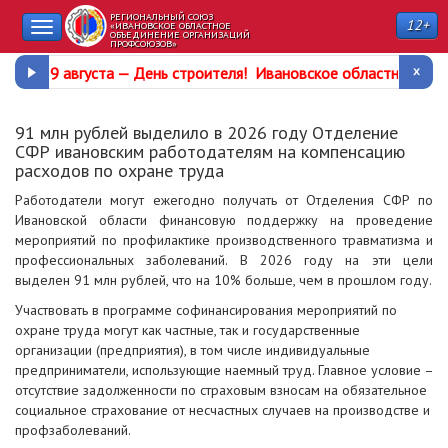
РЕГИОНАЛЬНЫЙ СОЮЗ
12+
Toggle
«ИВАНОВСКОЕ ОБЛАСТНОЕ
ОБЪЕДИНЕНИЕ ОРГАНИЗАЦИЙ
ПРОФСОЮЗОВ»
navigation
9 августа —
День строителя
!
Ивановское областное про
91 млн рублей выделило в 2026 году Отделение
СФР ивановским работодателям на компенсацию
расходов по охране труда
Работодатели могут ежегодно получать от Отделения СФР по
Ивановской области финансовую поддержку на проведение
мероприятий по профилактике производственного травматизма и
профессиональных заболеваний. В 2026 году на эти цели
выделен 91 млн рублей, что на 10% больше, чем в прошлом году.
Участвовать в программе софинансирования мероприятий по
охране труда могут как частные, так и государственные
организации (предприятия), в том числе индивидуальные
предприниматели, использующие наемный труд. Главное условие –
отсутствие задолженности по страховым взносам на обязательное
социальное страхование от несчастных случаев на производстве и
профзаболеваний.