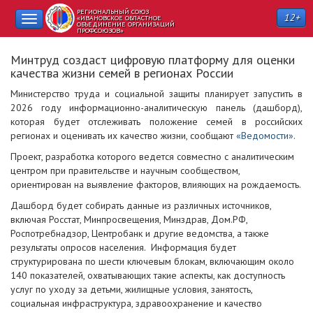
РЕГИОНАЛЬНЫЙ СОЮЗ
12+
Toggle
«ИВАНОВСКОЕ ОБЛАСТНОЕ
ОБЪЕДИНЕНИЕ ОРГАНИЗАЦИЙ
ПРОФСОЮЗОВ»
navigation
Минтруд создаст цифровую платформу для оценки
качества жизни семей в регионах России
Министерство труда и социальной защиты планирует запустить в
2026 году информационно-аналитическую панель (дашборд),
которая будет отслеживать положение семей в российских
регионах и оценивать их качество жизни, сообщают
«Ведомости».
Проект, разработка которого ведется совместно с аналитическим
центром при правительстве и научным сообществом,
ориентирован на выявление факторов, влияющих на рождаемость.
Дашборд будет собирать данные из различных источников,
включая Росстат, Минпросвещения, Минздрав, Дом.РФ,
Роспотребнадзор, Центробанк и другие ведомства, а также
результаты опросов населения. Информация будет
структурирована по шести ключевым блокам, включающим около
140 показателей, охватывающих такие аспекты, как доступность
услуг по уходу за детьми, жилищные условия, занятость,
социальная инфраструктура, здравоохранение и качество