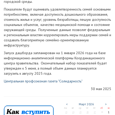
городской среды.
Показатели будут оценивать удовлетворенность семей основными
потребностями, включая доступность дошкольного образования,
стоимость жилья и услуг, уровень безработицы, пешую доступность
социальных объектов, качество медицинской помощи и состояние
окружающей среды. Полученные данные позволят федеральным
и региональным властям корректировать меры поддержки семей и
создавать благоприятную семейно-ориентированную
инфраструктуру.
Запуск дашборда запланирован на 1 января 2026 года на базе
информационно-аналитической платформы Координационного
центра правительства. Окончательный набор показателей будет
утвержден к 5 июня, а полный объем данных планируется
загрузить к августу 2025 года.
Центральная профсоюзная газета "Солидарность"
30 мая 2025
<
Март
2026
>
пн
вт
ср
чт
пт
сб
вс
1
23
24
25
26
27
28