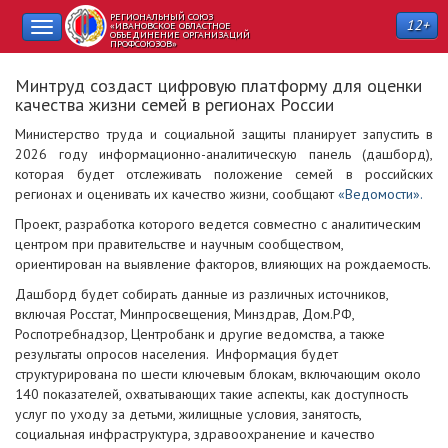
РЕГИОНАЛЬНЫЙ СОЮЗ
12+
Toggle
«ИВАНОВСКОЕ ОБЛАСТНОЕ
ОБЪЕДИНЕНИЕ ОРГАНИЗАЦИЙ
ПРОФСОЮЗОВ»
navigation
Минтруд создаст цифровую платформу для оценки
качества жизни семей в регионах России
Министерство труда и социальной защиты планирует запустить в
2026 году информационно-аналитическую панель (дашборд),
которая будет отслеживать положение семей в российских
регионах и оценивать их качество жизни, сообщают
«Ведомости».
Проект, разработка которого ведется совместно с аналитическим
центром при правительстве и научным сообществом,
ориентирован на выявление факторов, влияющих на рождаемость.
Дашборд будет собирать данные из различных источников,
включая Росстат, Минпросвещения, Минздрав, Дом.РФ,
Роспотребнадзор, Центробанк и другие ведомства, а также
результаты опросов населения. Информация будет
структурирована по шести ключевым блокам, включающим около
140 показателей, охватывающих такие аспекты, как доступность
услуг по уходу за детьми, жилищные условия, занятость,
социальная инфраструктура, здравоохранение и качество