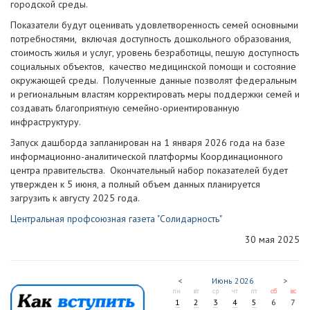
городской среды.
Показатели будут оценивать удовлетворенность семей основными
потребностями, включая доступность дошкольного образования,
стоимость жилья и услуг, уровень безработицы, пешую доступность
социальных объектов, качество медицинской помощи и состояние
окружающей среды. Полученные данные позволят федеральным
и региональным властям корректировать меры поддержки семей и
создавать благоприятную семейно-ориентированную
инфраструктуру.
Запуск дашборда запланирован на 1 января 2026 года на базе
информационно-аналитической платформы Координационного
центра правительства. Окончательный набор показателей будет
утвержден к 5 июня, а полный объем данных планируется
загрузить к августу 2025 года.
Центральная профсоюзная газета "Солидарность"
30 мая 2025
<
Июнь
2026
>
пн
вт
ср
чт
пт
сб
вс
1
2
3
4
5
6
7