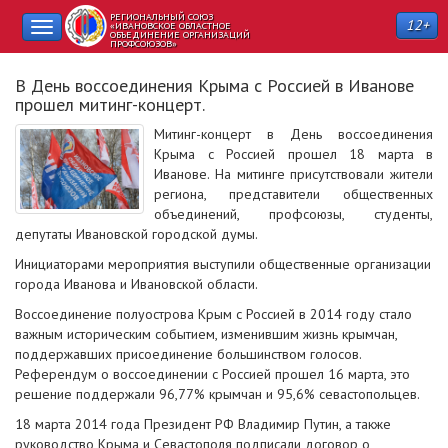
РЕГИОНАЛЬНЫЙ СОЮЗ
12+
Toggle
«ИВАНОВСКОЕ ОБЛАСТНОЕ
ОБЪЕДИНЕНИЕ ОРГАНИЗАЦИЙ
ПРОФСОЮЗОВ»
navigation
В День воссоединения Крыма с Россией в Иванове
прошел митинг-концерт.
Митинг-концерт в День воссоединения
Крыма с Россией прошел 18 марта в
Иванове. На митинге присутствовали жители
региона, представители общественных
объединений, профсоюзы, студенты,
депутаты Ивановской городской думы.
Инициаторами мероприятия выступили общественные организации
города Иванова и Ивановской области.
Воссоединение полуострова Крым с Россией в 2014 году стало
важным историческим событием, изменившим жизнь крымчан,
поддержавших присоединение большинством голосов.
Референдум о воссоединении с Россией прошел 16 марта, это
решение поддержали 96,77% крымчан и 95,6% севастопольцев.
18 марта 2014 года Президент РФ Владимир Путин, а также
руководство Крыма и Севастополя подписали договор о