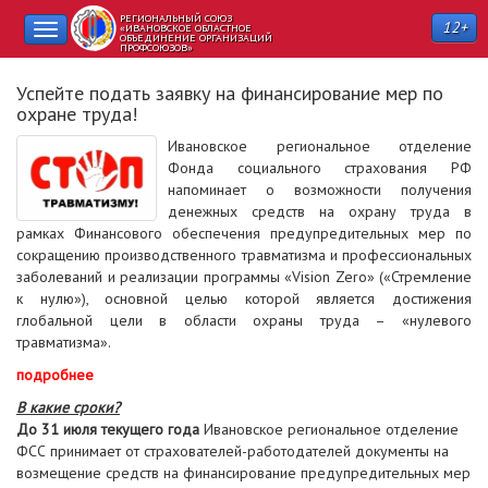
РЕГИОНАЛЬНЫЙ СОЮЗ
12+
Toggle
«ИВАНОВСКОЕ ОБЛАСТНОЕ
ОБЪЕДИНЕНИЕ ОРГАНИЗАЦИЙ
ПРОФСОЮЗОВ»
navigation
Успейте подать заявку на финансирование мер по
охране труда!
Ивановское региональное отделение
Фонда социального страхования РФ
напоминает о возможности получения
денежных средств на охрану труда в
рамках Финансового обеспечения предупредительных мер по
сокращению производственного травматизма и профессиональных
заболеваний и реализации программы «Vision Zero» («Стремление
к нулю»), основной целью которой является достижения
глобальной цели в области охраны труда – «нулевого
травматизма».
подробнее
В какие сроки?
До 31 июля текущего года
Ивановское региональное отделение
ФСС принимает от страхователей-работодателей документы на
возмещение средств на финансирование предупредительных мер