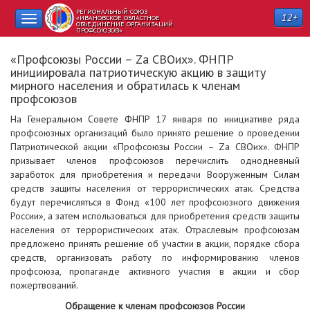
РЕГИОНАЛЬНЫЙ СОЮЗ
12+
Toggle
«ИВАНОВСКОЕ ОБЛАСТНОЕ
ОБЪЕДИНЕНИЕ ОРГАНИЗАЦИЙ
ПРОФСОЮЗОВ»
navigation
«Профсоюзы России – Zа СВОих». ФНПР
инициировала патриотическую акцию в защиту
мирного населения и обратилась к членам
профсоюзов
На Генеральном Совете ФНПР 17 января по инициативе ряда
профсоюзных организаций было принято решение о проведении
Патриотической акции «Профсоюзы России – Zа СВОих». ФНПР
призывает членов профсоюзов перечислить однодневный
заработок для приобретения и передачи Вооруженным Силам
средств защиты населения от террористических атак. Средства
будут перечисляться в Фонд «100 лет профсоюзного движения
России», а затем использоваться для приобретения средств защиты
населения от террористических атак. Отраслевым профсоюзам
предложено принять решение об участии в акции, порядке сбора
средств, организовать работу по информированию членов
профсоюза, пропаганде активного участия в акции и сбор
пожертвований.
Обращение к членам профсоюзов России