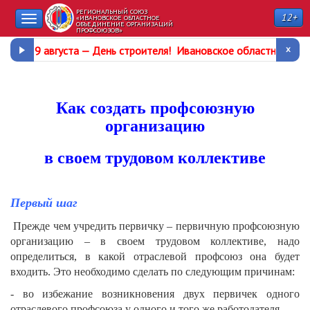
РЕГИОНАЛЬНЫЙ СОЮЗ
12+
Toggle
«ИВАНОВСКОЕ ОБЛАСТНОЕ
ОБЪЕДИНЕНИЕ ОРГАНИЗАЦИЙ
ПРОФСОЮЗОВ»
navigation
9 августа —
День строителя
!
Ивановское областное про
Как создать профсоюзную
организацию
в своем трудовом коллективе
Первый шаг
Прежде чем учредить первичку – первичную профсоюзную
организацию – в своем трудовом коллективе, надо
определиться, в какой отраслевой профсоюз она будет
входить. Это необходимо сделать по следующим причинам:
- во избежание возникновения двух первичек одного
отраслевого профсоюза у одного и того же работодателя.