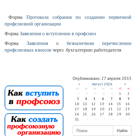
Форма
Протокола собрания по созданию первичной
профсоюзной организации
Форма
Заявления о вступлении в профсоюз
Форма
Заявления о безналичном перечислении
профсоюзных взносов
через бухгалтерию работодателя
Опубликовано: 27 апреля 2015
<
Август
2026
>
пн
вт
ср
чт
пт
сб
вс
1
2
27
28
29
30
31
3
4
5
6
7
8
9
10
11
12
13
14
15
16
17
18
19
20
21
22
23
24
25
26
27
28
29
30
31
1
2
3
4
5
6
Найти