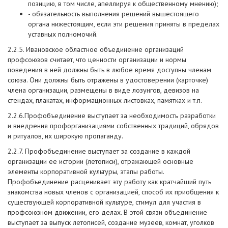
позицию, в том числе, апеллируя к общественному мнению);
- обязательность выполнения решений вышестоящего
органа нижестоящим, если эти решения приняты в пределах
уставных полномочий.
2.2.5. Ивановское областное объединение организаций
профсоюзов считает, что ценности организации и нормы
поведения в ней должны быть в любое время доступны членам
союза. Они должны быть отражены в удостоверении (карточке)
члена организации, размещены в виде лозунгов, девизов на
стендах, плакатах, информационных листовках, памятках и т.п.
2.2.6.Профобъединение выступает за необходимость разработки
и внедрения профорганизациями собственных традиций, обрядов
и ритуалов, их широкую пропаганду.
2.2.7. Профобъединение выступает за создание в каждой
организации ее истории (летописи), отражающей основные
элементы корпоративной культуры, этапы работы.
Профобъединение расценивает эту работу как кратчайший путь
знакомства новых членов с организацией, способ их приобщения к
существующей корпоративной культуре, стимул для участия в
профсоюзном движении, его делах. В этой связи объединение
выступает за выпуск летописей, создание музеев, комнат, уголков