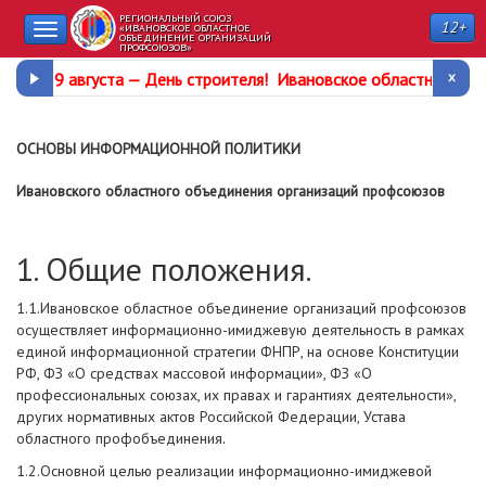
РЕГИОНАЛЬНЫЙ СОЮЗ
12+
Toggle
«ИВАНОВСКОЕ ОБЛАСТНОЕ
ОБЪЕДИНЕНИЕ ОРГАНИЗАЦИЙ
ПРОФСОЮЗОВ»
navigation
9 августа —
День строителя
!
Ивановское областное про
ОСНОВЫ ИНФОРМАЦИОННОЙ ПОЛИТИКИ
Ивановского областного объединения организаций профсоюзов
1. Общие положения.
1.1.Ивановское областное объединение организаций профсоюзов
осуществляет информационно-имиджевую деятельность в рамках
единой информационной стратегии ФНПР, на основе Конституции
РФ, ФЗ «О средствах массовой информации», ФЗ «О
профессиональных союзах, их правах и гарантиях деятельности»,
других нормативных актов Российской Федерации, Устава
областного профобъединения.
1.2.Основной целью реализации информационно-имиджевой