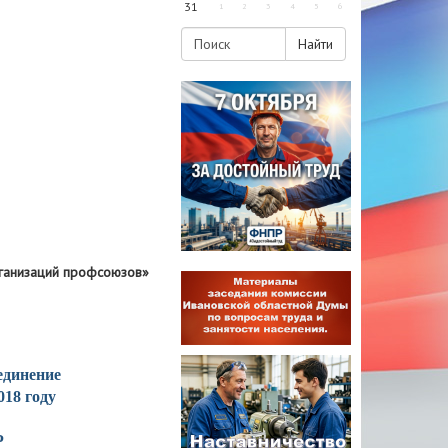
31
1
2
3
4
5
6
Найти
рганизаций профсоюзов»
единение
018 году
Р