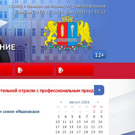
153002 г. Иваново, пл. Ленина, 92, Дом профсоюзов
телефон (4932) 32-60-24, факс (4932) 37-35-12
ЕНИЕ
12+
ы
ительной отрасли с профессиональным
праздником!
<
Август
2026
>
пн
вт
ср
чт
пт
сб
вс
ом союзе «Ивановское
1
2
27
28
29
30
31
3
4
5
6
7
8
9
10
11
12
13
14
15
16
17
18
19
20
21
22
23
24
25
26
27
28
29
30