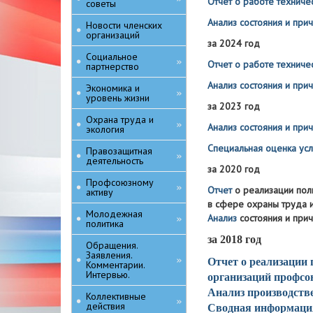
Отчет о работе техниче
советы
Анализ состояния и при
Новости членских
организаций
за 2024 год
Социальное
»
Отчет о работе техниче
партнерство
Анализ состояния и при
Экономика и
»
уровень жизни
за 2023 год
Охрана труда и
»
Анализ состояния и при
экология
Специальная оценка усл
Правозащитная
»
деятельность
за 2020 год
Профсоюзному
»
Отчет
о реализации по
активу
в сфере охраны труда 
Молодежная
Анализ
состояния и при
»
политика
за 2018 год
Обращения.
Заявления.
»
Отчет о реализации
Комментарии.
Интервью.
организаций профсо
Анализ производстве
Коллективные
»
действия
Сводная информация