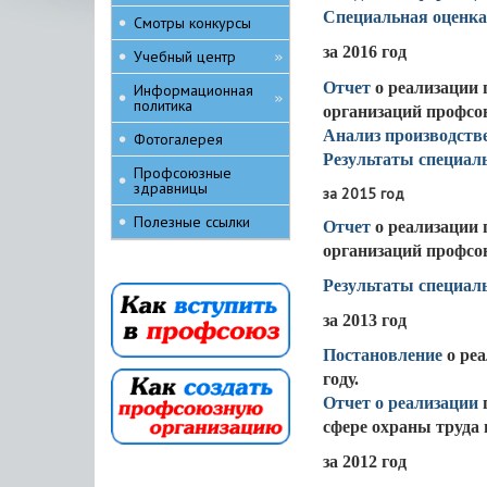
Специальная оценка 
Смотры конкурсы
за 2016 год
Учебный центр
»
Отчет
о реализации 
Информационная
»
политика
организаций профсо
Анализ производств
Фотогалерея
Результаты специаль
Профсоюзные
здравницы
за 2015 год
Полезные ссылки
Отчет
о реализации 
организаций профсо
Результаты специал
за 2013 год
Постановление
о реа
году.
Отчет о реализации
сфере охраны труда
за 2012 год