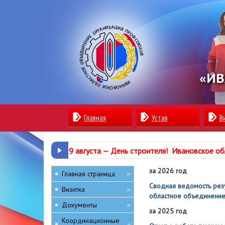
«ИВ
Главная
Устав
В
9 августа —
День строителя
!
Ивановское об
за 2026 год
Главная страница
»
Сводная ведомость рез
Визитка
»
областное объединение
Документы
»
за 2025 год
Координационные
»