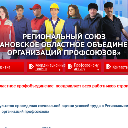
РЕГИОНАЛЬНЫЙ СОЮЗ
АНОВСКОЕ ОБЛАСТНОЕ ОБЪЕДИН
ОРГАНИЗАЦИЙ ПРОФСОЮЗОВ»
Координационные
Профсоюзному
изитка
Контакт
советы
активу
ластное профобъединение поздравляет всех работников стро
ультатов проведения специальной оценки условий труда в Региональн
 организаций профсоюзов»