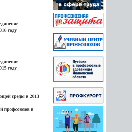
единение
016 году
единение
015 году
ющей среды в 2013
й профсоюзов в