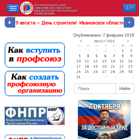
РЕГИОНАЛЬНЫЙ СОЮЗ
12+
Toggle
«ИВАНОВСКОЕ ОБЛАСТНОЕ
ОБЪЕДИНЕНИЕ ОРГАНИЗАЦИЙ
ПРОФСОЮЗОВ»
navigation
9 августа —
День строителя
!
Ивановское областное про
Опубликовано: 7 февраля 2018
<
Август
2026
>
пн
вт
ср
чт
пт
сб
вс
1
2
27
28
29
30
31
3
4
5
6
7
8
9
10
11
12
13
14
15
16
17
18
19
20
21
22
23
24
25
26
27
28
29
30
31
1
2
3
4
5
6
Найти