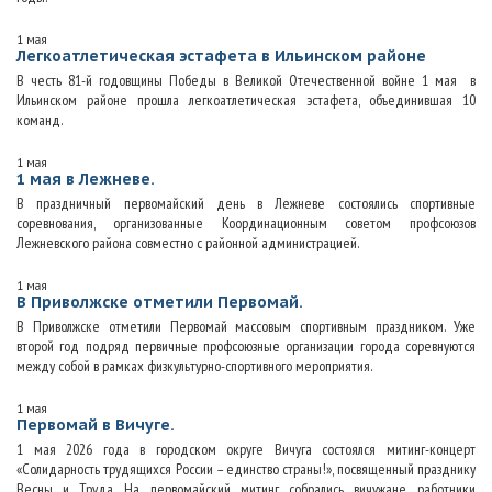
1 мая
Легкоатлетическая эстафета в Ильинском районе
В честь 81-й годовщины Победы в Великой Отечественной войне 1 мая в
Ильинском районе прошла легкоатлетическая эстафета, объединившая 10
команд.
1 мая
1 мая в Лежневе.
В праздничный первомайский день в Лежневе состоялись спортивные
соревнования, организованные Координационным советом профсоюзов
Лежневского района совместно с районной администрацией.
1 мая
В Приволжске отметили Первомай.
В Приволжске отметили Первомай массовым спортивным праздником. Уже
второй год подряд первичные профсоюзные организации города соревнуются
между собой в рамках физкультурно-спортивного мероприятия.
1 мая
Первомай в Вичуге.
1 мая 2026 года в городском округе Вичуга состоялся митинг-концерт
«Солидарность трудящихся России – единство страны!», посвященный празднику
Весны и Труда. На первомайский митинг собрались вичужане, работники