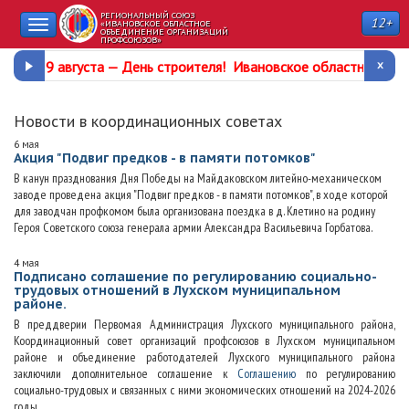
РЕГИОНАЛЬНЫЙ СОЮЗ
12+
Toggle
«ИВАНОВСКОЕ ОБЛАСТНОЕ
ОБЪЕДИНЕНИЕ ОРГАНИЗАЦИЙ
ПРОФСОЮЗОВ»
navigation
9 августа —
День строителя
!
Ивановское областное про
Новости в координационных советах
6 мая
Акция "Подвиг предков - в памяти потомков"
В канун празднования Дня Победы на Майдаковском литейно-механическом
заводе проведена акция "Подвиг предков - в памяти потомков", в ходе которой
для заводчан профкомом была организована поездка в д. Клетино на родину
Героя Советского союза генерала армии Александра Васильевича Горбатова.
4 мая
Подписано соглашение по регулированию социально-
трудовых отношений в Лухском муниципальном
районе.
В преддверии Первомая Администрация Лухского муниципального района,
Координационный совет организаций профсоюзов в Лухском муниципальном
районе и объединение работодателей Лухского муниципального района
заключили дополнительное соглашение к
Соглашению
по регулированию
социально-трудовых и связанных с ними экономических отношений на 2024-2026
годы.