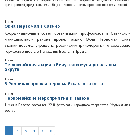
предприятий, представители общественности, члены профсоюзных организаций.
1 мая
Окна Первомая в Савино
Координационный совет организации профсоюзов в Савинском
муниципальном районе провел акцию Окна Первомая. Окна
зданий поселка украшены российским триколором, что создавало
торжественность в Праздник Весны и Труда.
1 мая
Первомайская акция в Вичугском муниципальном
округе
1 мая
В Родниках прошла первомайская эстафета
1 мая
Первомайские мероприятия в Палехе
1 мая в Палехе состоялся 22-й фестиваль народного творчества "Музыкальная
весна".
1
2
3
4
5
»