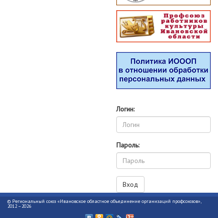
Логин:
Пароль:
© Региональный союз «Ивановское областное объединение организаций профсоюзов»,
2012 –2026