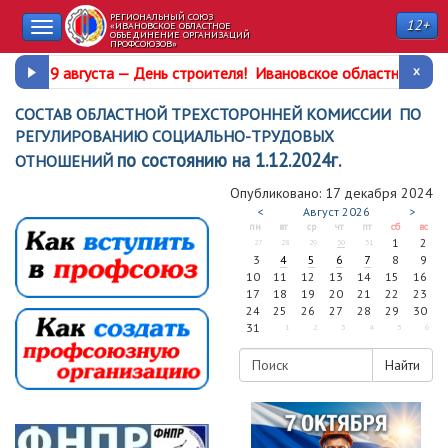
РЕГИОНАЛЬНЫЙ СОЮЗ
12+
Toggle
«ИВАНОВСКОЕ ОБЛАСТНОЕ
ОБЪЕДИНЕНИЕ ОРГАНИЗАЦИЙ
ПРОФСОЮЗОВ»
navigation
9 августа —
День строителя
!
Ивановское областное про
СОСТАВ ОБЛАСТНОЙ ТРЕХСТОРОННЕЙ КОМИССИИ ПО
РЕГУЛИРОВАНИЮ СОЦИАЛЬНО-ТРУДОВЫХ
по состоянию на 1.12.2024г.
ОТНОШЕНИЙ
Опубликовано: 17 декабря 2024
<
Август
2026
>
пн
вт
ср
чт
пт
сб
вс
1
2
27
28
29
30
31
3
4
5
6
7
8
9
10
11
12
13
14
15
16
17
18
19
20
21
22
23
24
25
26
27
28
29
30
31
1
2
3
4
5
6
Найти