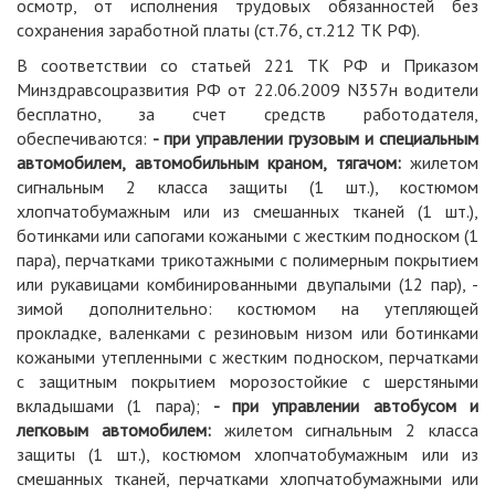
осмотр, от исполнения трудовых обязанностей без
сохранения заработной платы (ст.76, ст.212 ТК РФ).
В соответствии со статьей 221 ТК РФ и Приказом
Минздравсоцразвития РФ от 22.06.2009 N357н водители
бесплатно, за счет средств работодателя,
обеспечиваются:
- при управлении грузовым и специальным
автомобилем, автомобильным краном, тягачом:
жилетом
сигнальным 2 класса защиты (1 шт.), костюмом
хлопчатобумажным или из смешанных тканей (1 шт.),
ботинками или сапогами кожаными с жестким подноском (1
пара), перчатками трикотажными с полимерным покрытием
или рукавицами комбинированными двупалыми (12 пар), -
зимой дополнительно: костюмом на утепляющей
прокладке, валенками с резиновым низом или ботинками
кожаными утепленными с жестким подноском, перчатками
с защитным покрытием морозостойкие с шерстяными
вкладышами (1 пара);
- при управлении автобусом и
легковым автомобилем:
жилетом сигнальным 2 класса
защиты (1 шт.), костюмом хлопчатобумажным или из
смешанных тканей, перчатками хлопчатобумажными или