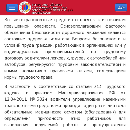
РЕГИОНАЛЬНЫЙ СОЮЗ
12+
Toggle
«ИВАНОВСКОЕ ОБЛАСТНОЕ
ОБЪЕДИНЕНИЕ ОРГАНИЗАЦИЙ
ПРОФСОЮЗОВ»
navigation
Все автотранспортные средства относятся к источникам
повышенной опасности. Основополагающим фактором
обеспечения безопасности дорожного движения является
состояние здоровья водителя. Вопросы безопасности и
условий труда граждан, работающих в организациях или у
индивидуальных предпринимателей по трудовому
договору водителями легковых, грузовых автомобилей или
автобусов, регулируются трудовым законодательством и
иными нормативно правовыми актами, содержащими
нормы трудового права.
В частности, в соответствии со статьей 213 Трудового
кодекса и приказом Минздравсоцразвития РФ от
12.04.2011 №302н водители управляющие наземными
транспортными средствами проходят один раз в два года
обязательные медицинские осмотры (обследования) для
определения пригодности этих работников для
выполнения поручаемой работы и предупреждения