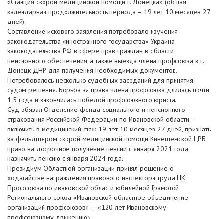
«Станция скорой медицинской помощи г. Донецка» (общая
календарная продолжительность периода – 19 лет 10 месяцев 27
дней).
Составление искового заявления потребовало изучения
законодательства «иностранного государства» Украина,
законодательства РФ в сфере прав граждан в области
пенсионного обеспечения, а также выезда члена профсоюза в г.
Донецк ДНР для получения необходимых документов.
Потребовалось несколько судебных заседаний для принятия
судом решения. Борьба за права члена профсоюза длилась почти
1,5 года и закончилась победой профсоюзного юриста.
Суд обязал Отделение фонда социального и пенсионного
страхования Российской Федерации по Ивановской области –
включить в медицинский стаж 19 лет 10 месяцев 27 дней, признать
за фельдшером скорой медицинской помощи Кинешемской ЦРБ
право на досрочное получение пенсии с января 2021 года,
назначить пенсию с января 2024 года.
Президиум Областной организации принял решение о
ходатайстве награждения правового инспектора труда ЦК
Профсоюза по ивановской области юбилейной Грамотой
Регионального союза «Ивановской областное объединение
организаций профсоюзов» — «120 лет Ивановскому
профсоюзному движению»