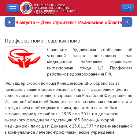
РЕГИОНАЛЬНЫЙ СОЮЗ
12+
Toggle
«ИВАНОВСКОЕ ОБЛАСТНОЕ
ОБЪЕДИНЕНИЕ ОРГАНИЗАЦИЙ
ПРОФСОЮЗОВ»
navigation
9 августа —
День строителя
!
Ивановское областное про
Профсоюз помог, ещё как помог
Становятся будничными сообщения об
успешной защите пенсионных прав
медицинских работников правовыми
инспекторами труда ЦК Профсоюза
работников здравоохранения РФ.
Фельдшер скорой помощи Кинешемской ЦРБ обратилась за
помощью в защите своих пенсионных прав – Отделением фонда
социального и пенсионного страхования Российской Федерации по
Ивановской области ей было отказано в назначении пенсии в связи
с отсутствием необходимого стажа, при этом в стаж не был
включен период ее работы с 1993 г по 2014 г в должности
выездного фельдшера подстанции №3 Больницы скорой
медицинской помощи г. Донецка, с 23.01.1997 г переименованной
в коммунальное лечебно-профилактическое учреждение