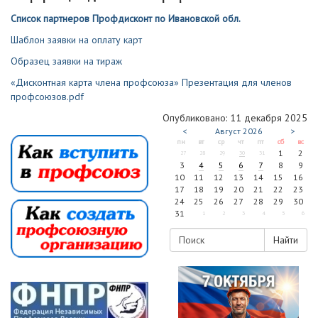
Список партнеров Профдисконт по Ивановской обл.
Шаблон заявки на оплату карт
Образец заявки на тираж
«Дисконтная карта члена профсоюза» Презентация для членов
профсоюзов.pdf
Опубликовано: 11 декабря 2025
<
Август
2026
>
пн
вт
ср
чт
пт
сб
вс
1
2
27
28
29
30
31
3
4
5
6
7
8
9
10
11
12
13
14
15
16
17
18
19
20
21
22
23
24
25
26
27
28
29
30
31
1
2
3
4
5
6
Найти