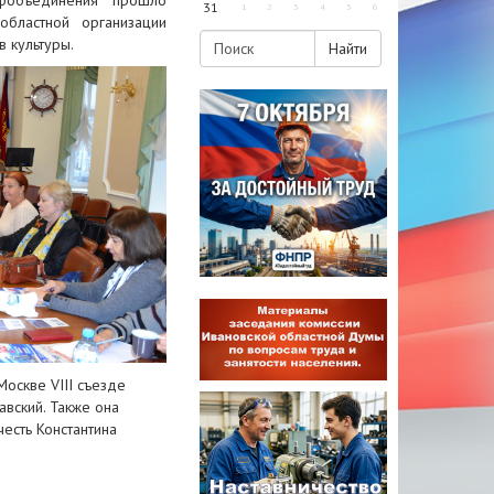
фобъединения прошло
31
1
2
3
4
5
6
бластной организации
 культуры.
Найти
оскве VIII съезде
вский. Также она
честь Константина