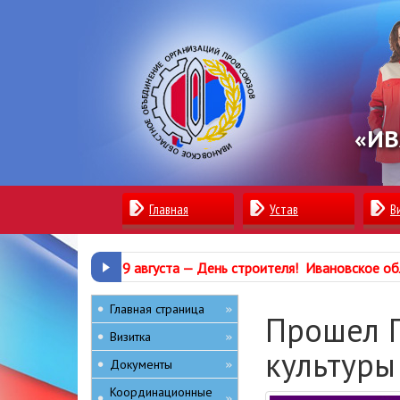
«ИВ
Главная
Устав
В
9 августа —
День строителя
!
Ивановское об
Главная страница
»
Прошел 
Визитка
»
культуры
Документы
»
Координационные
»