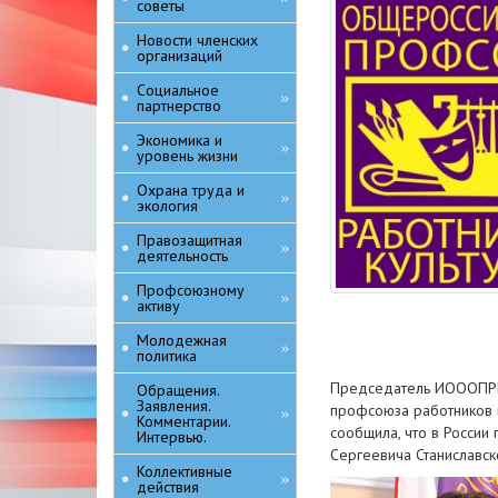
советы
Новости членских
организаций
Социальное
»
партнерство
Экономика и
»
уровень жизни
Охрана труда и
»
экология
Правозащитная
»
деятельность
Профсоюзному
»
активу
Молодежная
»
политика
Председатель ИОООПРК 
Обращения.
Заявления.
профсоюза работников к
»
Комментарии.
сообщила, что в России
Интервью.
Сергеевича Станиславск
Коллективные
»
действия