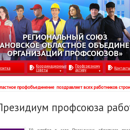
РЕГИОНАЛЬНЫЙ СОЮЗ
АНОВСКОЕ ОБЛАСТНОЕ ОБЪЕДИН
ОРГАНИЗАЦИЙ ПРОФСОЮЗОВ»
Координационные
Профсоюзному
изитка
Контакт
советы
активу
ластное профобъединение поздравляет всех работников стро
Президиум профсоюза рабо