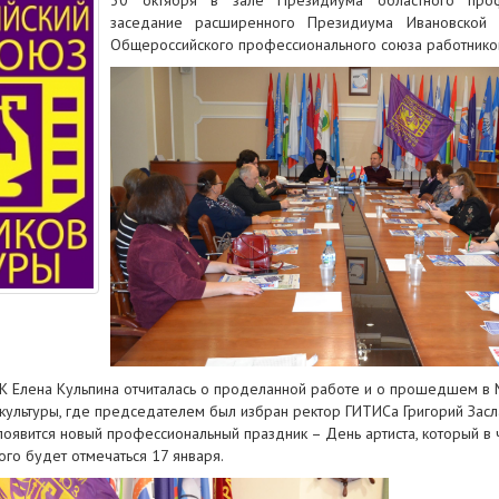
30 октября в зале Президиума областного про
заседание расширенного Президиума Ивановской о
Общероссийского профессионального союза работников
Елена Кульпина отчиталась о проделанной работе и о прошедшем в М
ультуры, где председателем был избран ректор ГИТИСа Григорий Засла
 появится новый профессиональный праздник – День артиста, который в 
ого будет отмечаться 17 января.