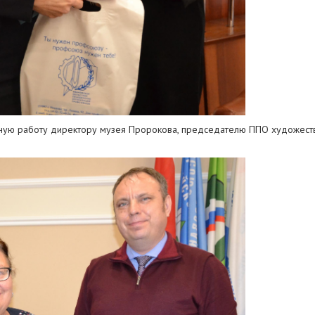
вную работу директору музея Пророкова, председателю ППО художест