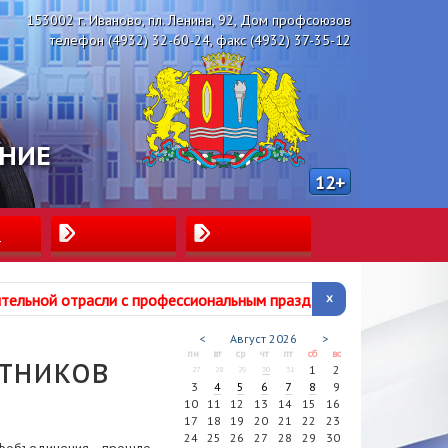
153002 г. Иваново, пл. Ленина, 92, Дом профсоюзов
телефон (4932) 32-60-24, факс (4932) 37-35-12
ЕНИЕ
12+
ы
ительной отрасли с профессиональным
праздником!
<
Август
2026
>
тников
пн
вт
ср
чт
пт
сб
вс
1
2
27
28
29
30
31
3
4
5
6
7
8
9
10
11
12
13
14
15
16
17
18
19
20
21
22
23
24
25
26
27
28
29
30