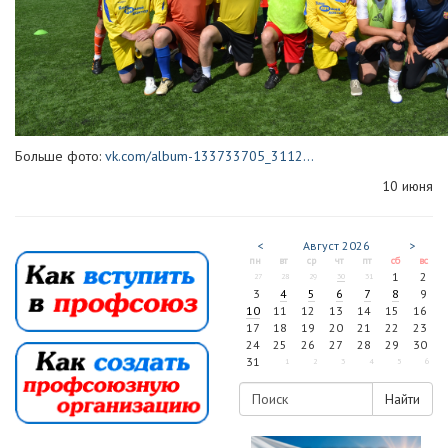
Больше фото:
vk.com/album-133733705_3112...
10 июня
<
Август
2026
>
пн
вт
ср
чт
пт
сб
вс
1
2
27
28
29
30
31
3
4
5
6
7
8
9
10
11
12
13
14
15
16
17
18
19
20
21
22
23
24
25
26
27
28
29
30
31
1
2
3
4
5
6
Найти