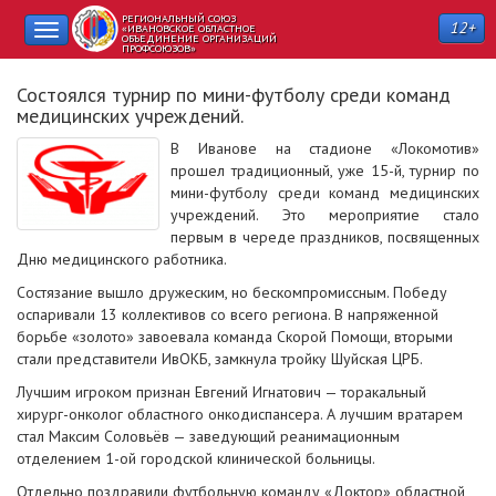
РЕГИОНАЛЬНЫЙ СОЮЗ
12+
Toggle
«ИВАНОВСКОЕ ОБЛАСТНОЕ
ОБЪЕДИНЕНИЕ ОРГАНИЗАЦИЙ
ПРОФСОЮЗОВ»
navigation
Состоялся турнир по мини-футболу среди команд
медицинских учреждений.
В Иванове на стадионе «Локомотив»
прошел традиционный, уже 15-й, турнир по
мини-футболу среди команд медицинских
учреждений. Это мероприятие стало
первым в череде праздников, посвященных
Дню медицинского работника.
Состязание вышло дружеским, но бескомпромиссным. Победу
оспаривали 13 коллективов со всего региона. В напряженной
борьбе «золото» завоевала команда Скорой Помощи, вторыми
стали представители ИвОКБ, замкнула тройку Шуйская ЦРБ.
Лучшим игроком признан Евгений Игнатович — торакальный
хирург-онколог областного онкодиспансера. А лучшим вратарем
стал Максим Соловьёв — заведующий реанимационным
отделением 1-ой городской клинической больницы.
Отдельно поздравили футбольную команду «Доктор» областной