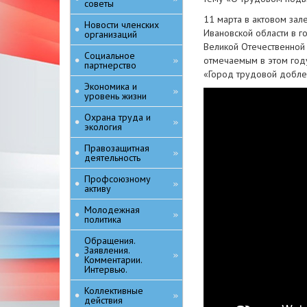
советы
11 марта в актовом за
Новости членских
Ивановской области в 
организаций
Великой Отечественной
Социальное
отмечаемым в этом год
»
партнерство
«Город трудовой добле
Экономика и
»
уровень жизни
Охрана труда и
»
экология
Правозащитная
»
деятельность
Профсоюзному
»
активу
Молодежная
»
политика
Обращения.
Заявления.
»
Комментарии.
Интервью.
Коллективные
»
действия