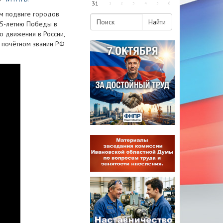
31
1
2
3
4
5
6
ом подвиге городов
Найти
75-летию Победы в
 движения в России,
 почётном звании РФ