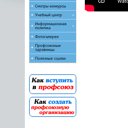
Смотры конкурсы
Учебный центр
»
Информационная
»
политика
Фотогалерея
Профсоюзные
здравницы
Полезные ссылки