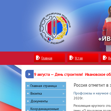
«ИВ
Главная
Устав
В
9 августа —
День строителя
!
Ивановское об
Россия отметит в
Главная страница
»
Профсоюзы и научное с
Визитка
»
2020г.
Документы
»
Резолюция круглого ст
Координационные
тему «О трудовом подв
»