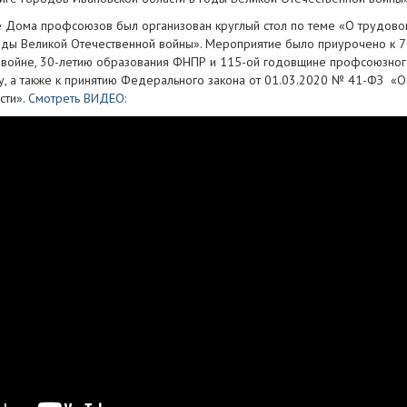
ле Дома профсоюзов был организован круглый стол по теме «О трудов
годы Великой Отечественной войны». Мероприятие было приурочено к 
 войне, 30-летию образования ФНПР и 115-ой годовщине профсоюзного
у, а также к принятию Федерального закона от 01.03.2020 № 41-ФЗ «О
сти».
Смотреть ВИДЕО: