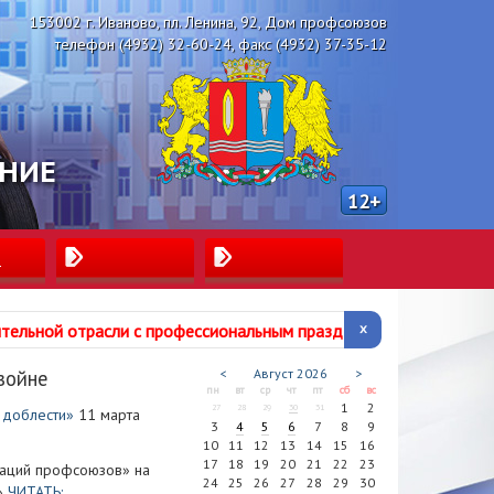
153002 г. Иваново, пл. Ленина, 92, Дом профсоюзов
телефон (4932) 32-60-24, факс (4932) 37-35-12
ЕНИЕ
12+
ы
ительной отрасли с профессиональным
праздником!
войне
<
Август
2026
>
пн
вт
ср
чт
пт
сб
вс
1
2
27
28
29
30
31
 доблести»
11 марта
3
4
5
6
7
8
9
10
11
12
13
14
15
16
17
18
19
20
21
22
23
заций профсоюзов» на
24
25
26
27
28
29
30
ы»
ЧИТАТЬ: