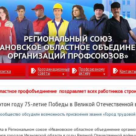
РЕГИОНАЛЬНЫЙ СОЮЗ
АНОВСКОЕ ОБЛАСТНОЕ ОБЪЕДИН
ОРГАНИЗАЦИЙ ПРОФСОЮЗОВ»
Координационные
Профсоюзному
изитка
Контакт
советы
активу
ластное профобъединение поздравляет всех работников стро
 этом году 75-летие Победы в Великой Отечественной 
ообщество обсудили возможность присвоения звания «Город трудовой
ола в Региональном союзе «Ивановское областное объединение органи
иге городов Ивановской области в годы Великой Отечественной войн