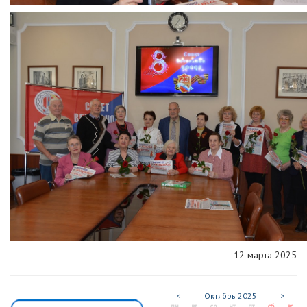
12 марта 2025
<
Октябрь
2025
>
пн
вт
ср
чт
пт
сб
вс