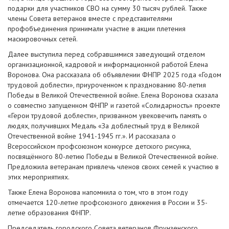
подарки для участников СВО на сумму 30 тысяч рублей. Также
члены Совета ветеранов вместе с представителями
профобъединения принимали участие в акции плетения
маскировочных сетей.
Далее выступила перед собравшимися заведующий отделом
организационной, кадровой и информационной работой Елена
Воронова. Она рассказала об объявлении ФНПР 2025 года «Годом
трудовой доблести», приуроченном к празднованию 80-летия
Победы в Великой Отечественной войне. Елена Воронова сказала
о совместно запущенном ФНПР и газетой «Солидарность» проекте
«Герои трудовой доблести», призванном увековечить память о
людях, получивших Медаль «За доблестный труд в Великой
Отечественной войне 1941-1945 гг.». И рассказала о
Всероссийском профсоюзном конкурсе детского рисунка,
посвящённого 80-летию Победы в Великой Отечественной войне.
Предложила ветеранам привлечь членов своих семей к участию в
этих мероприятиях.
Также Елена Воронова напомнила о том, что в этом году
отмечается 120-летие профсоюзного движения в России и 35-
летие образования ФНПР.
Председатель городского Совета ветеранов Фрунзенского