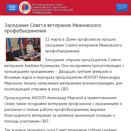
РЕГИОНАЛЬНЫЙ СОЮЗ
12+
Toggle
«ИВАНОВСКОЕ ОБЛАСТНОЕ
ОБЪЕДИНЕНИЕ ОРГАНИЗАЦИЙ
ПРОФСОЮЗОВ»
navigation
Заседание Совета ветеранов Ивановского
профобъединения
12 марта в Доме профсоюзов прошло
заседание Совета ветеранов Ивановского
профобъединения.
Заседание открыла председатель Совета
ветеранов Альбина Кузнецова. Она поздравила присутствующих с
прошедшими праздниками – Двадцать третьим февраля и
Восьмым марта и передала председателю ИОООП Александру
Мирскому письма, написанные ветеранами военнослужащим, для
последующей отправки в зону СВО.
Председатель ИОООП Александр Мирской в приветственном
слове также поздравил ветеранов профсоюзов с праздниками и
рассказал о планах работы профобъединения, выразил
благодарность ветеранам за активную жизненную позицию и
помощь участникам СВО.
Так, в конце прошлого года Совет ветеранов собрал сладкие