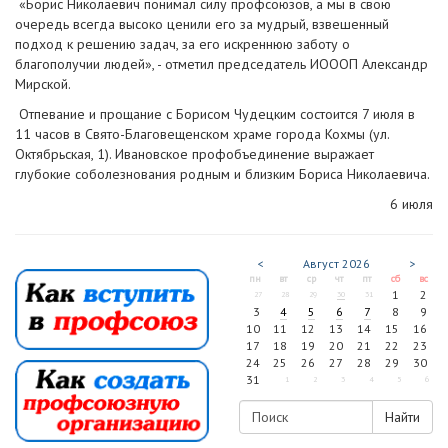
«Борис Николаевич понимал силу профсоюзов, а мы в свою
очередь всегда высоко ценили его за мудрый, взвешенный
подход к решению задач, за его искреннюю заботу о
благополучии людей», - отметил председатель ИОООП Александр
Мирской.
Отпевание и прощание с Борисом Чудецким состоится 7 июля в
11 часов в Свято-Благовещенском храме города Кохмы (ул.
Октябрьская, 1). Ивановское профобъединение выражает
глубокие соболезнования родным и близким Бориса Николаевича.
6 июля
<
Август
2026
>
пн
вт
ср
чт
пт
сб
вс
1
2
27
28
29
30
31
3
4
5
6
7
8
9
10
11
12
13
14
15
16
17
18
19
20
21
22
23
24
25
26
27
28
29
30
31
1
2
3
4
5
6
Найти