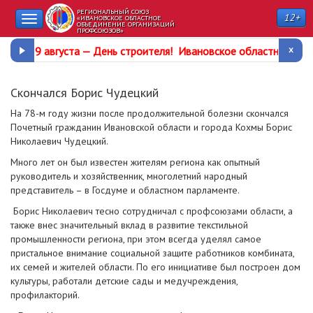
РЕГИОНАЛЬНЫЙ СОЮЗ
12+
Toggle
«ИВАНОВСКОЕ ОБЛАСТНОЕ
ОБЪЕДИНЕНИЕ ОРГАНИЗАЦИЙ
ПРОФСОЮЗОВ»
navigation
9 августа —
День строителя
!
Ивановское областное про
Скончался Борис Чудецкий
На 78-м году жизни после продолжительной болезни скончался
Почетный гражданин Ивановской области и города Кохмы Борис
Николаевич Чудецкий.
Много лет он был известен жителям региона как опытный
руководитель и хозяйственник, многолетний народный
представитель – в Госдуме и областном парламенте.
Борис Николаевич тесно сотрудничал с профсоюзами области, а
также внес значительный вклад в развитие текстильной
промышленности региона, при этом всегда уделял самое
пристальное внимание социальной защите работников комбината,
их семей и жителей области. По его инициативе был построен дом
культуры, работали детские сады и медучреждения,
профилакторий.