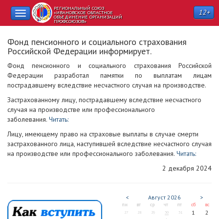
РЕГИОНАЛЬНЫЙ СОЮЗ
12+
Toggle
«ИВАНОВСКОЕ ОБЛАСТНОЕ
ОБЪЕДИНЕНИЕ ОРГАНИЗАЦИЙ
ПРОФСОЮЗОВ»
navigation
Фонд пенсионного и социального страхования
Российской Федерации информирует.
Фонд пенсионного и социального страхования Российской
Федерации разработал памятки по выплатам лицам
пострадавшему вследствие несчастного случая на производстве.
Застрахованному лицу, пострадавшему вследствие несчастного
случая на производстве или профессионального
заболевания.
Читать:
Лицу, имеющему право на страховые выплаты в случае смерти
застрахованного лица, наступившей вследствие несчастного случая
на производстве или профессионального заболевания.
Читать:
2 декабря 2024
<
Август
2026
>
пн
вт
ср
чт
пт
сб
вс
1
2
27
28
29
30
31