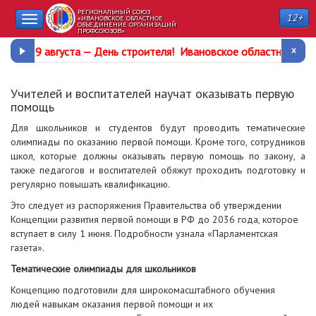
РЕГИОНАЛЬНЫЙ СОЮЗ
12+
Toggle
«ИВАНОВСКОЕ ОБЛАСТНОЕ
ОБЪЕДИНЕНИЕ ОРГАНИЗАЦИЙ
ПРОФСОЮЗОВ»
navigation
9 августа —
День строителя
!
Ивановское областное про
Учителей и воспитателей научат оказывать первую
помощь
Для школьников и студентов будут проводить тематические
олимпиады по оказанию первой помощи. Кроме того, сотрудников
школ, которые должны оказывать первую помощь по закону, а
также педагогов и воспитателей обяжут проходить подготовку и
регулярно повышать квалификацию.
Это следует из распоряжения Правительства об утверждении
Концепции развития первой помощи в РФ до 2036 года, которое
вступает в силу 1 июня. Подробности узнала «Парламентская
газета».
Тематические олимпиады для школьников
Концепцию подготовили для широкомасштабного обучения
людей навыкам оказания первой помощи и их