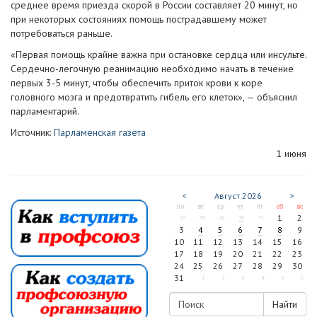
среднее время приезда скорой в России составляет 20 минут, но
при некоторых состояниях помощь пострадавшему может
потребоваться раньше.
«Первая помощь крайне важна при остановке сердца или инсульте.
Сердечно-легочную реанимацию необходимо начать в течение
первых 3-5 минут, чтобы обеспечить приток крови к коре
головного мозга и предотвратить гибель его клеток», — объяснил
парламентарий.
Источник:
Парламенская газета
1 июня
<
Август
2026
>
пн
вт
ср
чт
пт
сб
вс
1
2
27
28
29
30
31
3
4
5
6
7
8
9
10
11
12
13
14
15
16
17
18
19
20
21
22
23
24
25
26
27
28
29
30
31
1
2
3
4
5
6
Найти