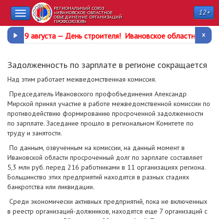
РЕГИОНАЛЬНЫЙ СОЮЗ
12+
Toggle
«ИВАНОВСКОЕ ОБЛАСТНОЕ
ОБЪЕДИНЕНИЕ ОРГАНИЗАЦИЙ
ПРОФСОЮЗОВ»
navigation
9 августа —
День строителя
!
Ивановское областное про
Задолженность по зарплате в регионе сокращается
Над этим работает межведомственная комиссия.
Председатель Ивановского профобъединения Александр
Мирской принял участие в работе межведомственной комиссии по
противодействию формированию просроченной задолженности
по зарплате. Заседание прошло в региональном Комитете по
труду и занятости.
По данным, озвученным на комиссии, на данный момент в
Ивановской области просроченный долг по зарплате составляет
5,3 млн руб. перед 216 работниками в 11 организациях региона.
Большинство этих предприятий находятся в разных стадиях
банкротства или ликвидации.
Среди экономически активных предприятий, пока не включенных
в реестр организаций-должников, находятся еще 7 организаций с