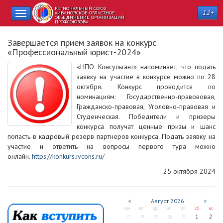
РЕГИОНАЛЬНЫЙ СОЮЗ
12+
Toggle
«ИВАНОВСКОЕ ОБЛАСТНОЕ
ОБЪЕДИНЕНИЕ ОРГАНИЗАЦИЙ
ПРОФСОЮЗОВ»
navigation
Завершается прием заявок на конкурс
«Профессиональный юрист-2024»
«НПО Консультант» напоминает, что подать
заявку на участие в конкурсе можно по 28
октября. Конкурс проводится по
номинациям: Государственно-правововая,
Гражданско-правовая, Уголовно-правовая и
Студенческая. Победители и призеры
конкурса получат ценные призы и шанс
попасть в кадровый резерв партнеров конкурса. Подать заявку на
участие и ответить на вопросы первого тура можно
онлайн.
https://konkurs.ivcons.ru/
25 октября 2024
<
Август
2026
>
пн
вт
ср
чт
пт
сб
вс
1
2
27
28
29
30
31