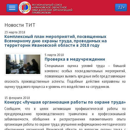
РЕГИОНАЛЬНЫЙ СОЮЗ
12+
Toggle
«ИВАНОВСКОЕ ОБЛАСТНОЕ
ОБЪЕДИНЕНИЕ ОРГАНИЗАЦИЙ
ПРОФСОЮЗОВ»
navigation
Новости ТИТ
23 марта 2018
Комплексный план мероприятий, посвященных
Всемирному дню охраны труда, проводимых на
территории Ивановской области в 2018 году
5 марта 2018
Проверка в медучреждении
Специальная оценка условий труда – большой
комплекс особых последовательных мероприятий,
позволяющих выявить вредные либо представляющие
опасность производственные аспекты. Подобные действия направлены на
оценку трудового процесса и уровень его воздействия на сотрудников.
15 февраля 2018
Конкурс «Лучшая организация работы по охране труда»
Сообщаем, что в целях активизации профилактической работы по
предупреждению производственного травматизма и профессиональной
заболеваемости, обобщения и распространения положительного опыта
организации работы по охране труда, улучшения информационно-методического
обеспечения организаций Ивановской области по вопросам охраны труда с