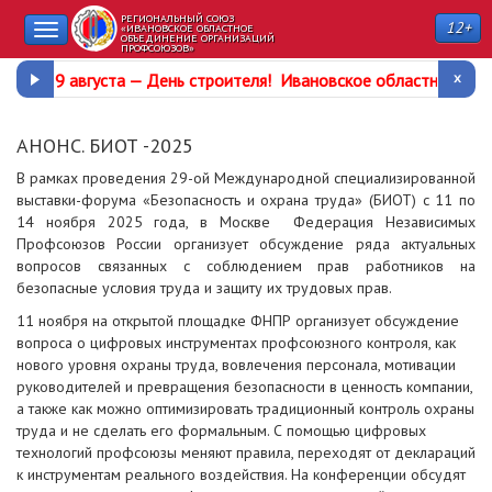
РЕГИОНАЛЬНЫЙ СОЮЗ
12+
Toggle
«ИВАНОВСКОЕ ОБЛАСТНОЕ
ОБЪЕДИНЕНИЕ ОРГАНИЗАЦИЙ
ПРОФСОЮЗОВ»
navigation
9 августа —
День строителя
!
Ивановское областное про
АНОНС. БИОТ -2025
В рамках проведения 29-ой Международной специализированной
выставки-форума «Безопасность и охрана труда» (БИОТ) с 11 по
14 ноября 2025 года, в Москве Федерация Независимых
Профсоюзов России организует обсуждение ряда актуальных
вопросов связанных с соблюдением прав работников на
безопасные условия труда и защиту их трудовых прав.
11 ноября на открытой площадке ФНПР организует обсуждение
вопроса о цифровых инструментах профсоюзного контроля, как
нового уровня охраны труда, вовлечения персонала, мотивации
руководителей и превращения безопасности в ценность компании,
а также как можно оптимизировать традиционный контроль охраны
труда и не сделать его формальным. С помощью цифровых
технологий профсоюзы меняют правила, переходят от деклараций
к инструментам реального воздействия. На конференции обсудят