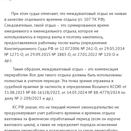
При этом судьи отмечают, что междувахтовый отдых не назван
в качестве отдельного времени отдыха (ст. 107 ТК РФ).
Следовательно, такой отдых – это суммированное время
ежедневного и еженедельного отдыха, которое не
использовалось в период вахты и поэтому накопилось,
предоставляемое работнику после вахты (определения
Конституционного Суда РФ от 12.07.2006 № 261-О, от 29.05.2014
№ 1271-О, от 29.09.2015 № 1883-О, от 27.01.2022 № 120-О и
др.).
Таким образом, междувахтовый отдых – это компенсация
переработки. Все дни такого отдыха должны быть использованы
полностью в учетном периоде. Эта точка зрения отражена в
судебной практике (в частности, в определении Восьмого КСОЮ от
31.08.2023 № 88-16128/2023, от 14.03.2024 № 88-4779/2024 по
делу № 2-209/2023 и др.).
КС РФ указал, что на текущий момент законодательство не
предусматривает учет рабочего времени и времени отдыха
вахтовика за фактически отработанный период (если он короче
вахтового цикла), а также не определяет порядок исчисления
времени переработки и полагающегося за такую переработку