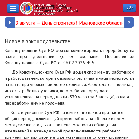
РЕГИОНАЛЬНЫЙ СОЮЗ
12+
Toggle
«ИВАНОВСКОЕ ОБЛАСТНОЕ
ОБЪЕДИНЕНИЕ ОРГАНИЗАЦИЙ
ПРОФСОЮЗОВ»
navigation
9 августа —
День строителя
!
Ивановское областное про
Новое в законодательстве.
Конституционный Суд РФ обязал компенсировать переработку на
вахте при увольнении до ее окончания. Постановление
Конституционного Суда РФ от 06.02.2026 № 5-П
До Конституционного Суда РФ дошел спор между работником
и работодателем, который отказался оплачивать часы переработки
на вахте при увольнении до ее окончания. Работодатель посчитал,
что если работник уволился, не отработав норму часов,
установленную на период вахты (530 часов за 3 месяца), оплата
переработки ему не положена.
Конституционный Суд РФ напомнил, что вахтой признается
общий период, включающий время работы на объекте и время
междусменного отдыха. При невозможности соблюдения
ежедневной и еженедельной продолжительности рабочего
времени при вахтовом методе устанавливается суммированный