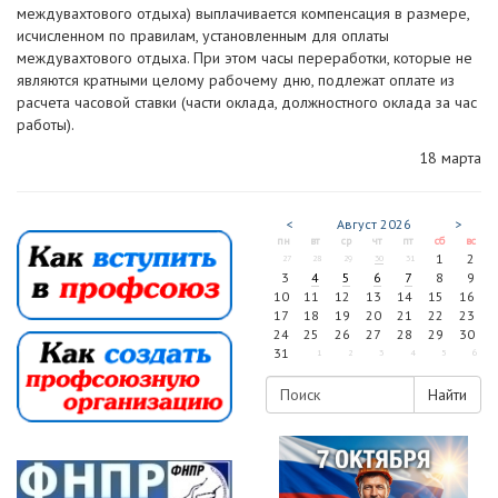
междувахтового отдыха) выплачивается компенсация в размере,
исчисленном по правилам, установленным для оплаты
междувахтового отдыха. При этом часы переработки, которые не
являются кратными целому рабочему дню, подлежат оплате из
расчета часовой ставки (части оклада, должностного оклада за час
работы).
18 марта
<
Август
2026
>
пн
вт
ср
чт
пт
сб
вс
1
2
27
28
29
30
31
3
4
5
6
7
8
9
10
11
12
13
14
15
16
17
18
19
20
21
22
23
24
25
26
27
28
29
30
31
1
2
3
4
5
6
Найти