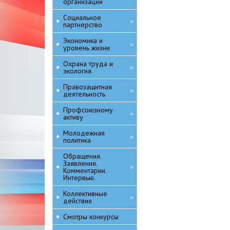
организаций
Социальное
»
партнерство
Экономика и
»
уровень жизни
Охрана труда и
»
экология
Правозащитная
»
деятельность
Профсоюзному
»
активу
Молодежная
»
политика
Обращения.
Заявления.
»
Комментарии.
Интервью.
Коллективные
»
действия
Смотры конкурсы