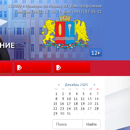
153002 г. Иваново, пл. Ленина, 92, Дом профсоюзов
телефон (4932) 32-60-24, факс (4932) 37-35-12
ЕНИЕ
12+
ы
<
Декабрь
2025
>
пн
вт
ср
чт
пт
сб
вс
1
2
3
4
5
6
7
8
9
10
11
12
13
14
15
16
17
18
19
20
21
22
23
24
25
26
27
28
29
30
31
1
2
3
4
Найти