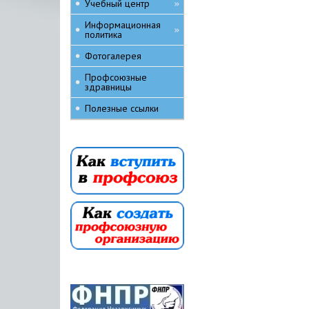
Учебный центр
»
Информационная
»
политика
Фотогалерея
Профсоюзные
здравницы
Полезные ссылки