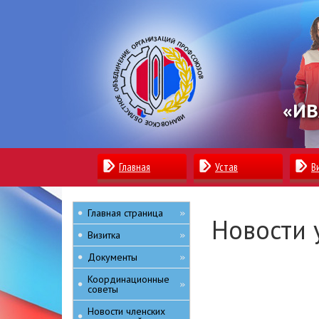
«ИВ
Главная
Устав
В
Главная страница
»
Новости 
Визитка
»
Документы
»
Координационные
»
советы
Новости членских