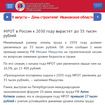
РЕГИОНАЛЬНЫЙ СОЮЗ
12+
Toggle
«ИВАНОВСКОЕ ОБЛАСТНОЕ
ОБЪЕДИНЕНИЕ ОРГАНИЗАЦИЙ
ПРОФСОЮЗОВ»
navigation
9 августа —
День строителя
!
Ивановское областное про
МРОТ в России к 2030 году вырастет до 35 тысяч
рублей
Минимальный размер оплаты труда к 2030 году должен
увеличиться до 35 тысяч рублей. Об этом сообщил 1 июля
премьер-министр РФ
Михаил Мишустин
на стратегической сессии
по вопросам снижения уровня бедности в стране.
По его словам, с начала года МРОТ уже увеличился свыше чем на
16,5%, до 22 400 рублей.
«Президентом поставлена задача к 2030 году МРОТ увеличить до
35 тысяч рублей», — напомнил Мишустин.
Ранее, выступая на Петербургском международном
экономическом форуме 20 июня, министр труда РФ
Антон
Котяков
заявил, что в следующем году МРОТ
превысит 27 тысяч
рублей
с учетом устоявшейся динамики уровня оплаты труда.