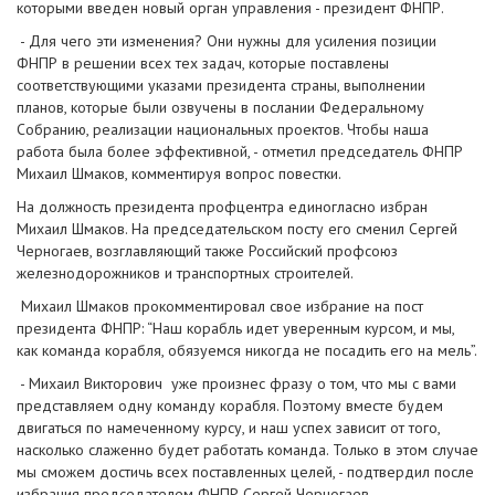
которыми введен новый орган управления - президент ФНПР.
- Для чего эти изменения? Они нужны для усиления позиции
ФНПР в решении всех тех задач, которые поставлены
соответствующими указами президента страны, выполнении
планов, которые были озвучены в послании Федеральному
Собранию, реализации национальных проектов. Чтобы наша
работа была более эффективной, - отметил председатель ФНПР
Михаил Шмаков, комментируя вопрос повестки.
На должность президента профцентра единогласно избран
Михаил Шмаков. На председательском посту его сменил Сергей
Черногаев, возглавляющий также Российский профсоюз
железнодорожников и транспортных строителей.
Михаил Шмаков прокомментировал свое избрание на пост
президента ФНПР: “Наш корабль идет уверенным курсом, и мы,
как команда корабля, обязуемся никогда не посадить его на мель”.
- Михаил Викторович уже произнес фразу о том, что мы с вами
представляем одну команду корабля. Поэтому вместе будем
двигаться по намеченному курсу, и наш успех зависит от того,
насколько слаженно будет работать команда. Только в этом случае
мы сможем достичь всех поставленных целей, - подтвердил после
избрания председателем ФНПР Сергей Черногаев.