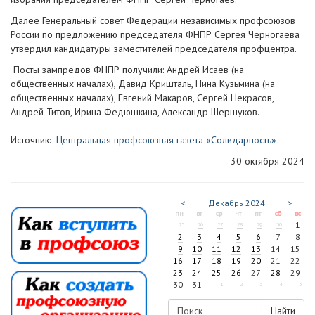
Далее Генеральный совет Федерации независимых профсоюзов
России по предложению председателя ФНПР Сергея Черногаева
утвердил кандидатуры заместителей председателя профцентра.
Посты зампредов ФНПР получили: Андрей Исаев (на
общественных началах), Давид Кришталь, Нина Кузьмина (на
общественных началах), Евгений Макаров, Сергей Некрасов,
Андрей Титов, Ирина Федюшкина, Александр Шершуков.
Источник:
Центральная профсоюзная газета «Солидарность»
30 октября 2024
<
Декабрь
2024
>
пн
вт
ср
чт
пт
сб
вс
1
25
26
27
28
29
30
2
3
4
5
6
7
8
9
10
11
12
13
14
15
16
17
18
19
20
21
22
23
24
25
26
27
28
29
30
31
1
2
3
4
5
Найти