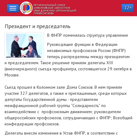
РЕГИОНАЛЬНЫЙ СОЮЗ
12+
Toggle
«ИВАНОВСКОЕ ОБЛАСТНОЕ
ОБЪЕДИНЕНИЕ ОРГАНИЗАЦИЙ
ПРОФСОЮЗОВ»
navigation
Президент и председатель
В ФНПР поменялась структура управления
Руководящие функции в Федерации
независимых профсоюзов России (ФНПР)
теперь распределены между президентом
и председателем. Такое решение приняли делегаты XIII
(внеочередного) съезда профцентра, состоявшегося 29 октября в
Москве.
Съезд прошел в Колонном зале Дома Союзов. В нем приняли
участие 327 делегатов, а также и приглашенные, среди которых
депутаты Государственной думы - представители
межфракционной рабочей группы “Солидарность” по
взаимодействию с профсоюзным движением; руководители
общероссийских профсоюзов, сотрудничающих с ФНПР; Всеобщей
конфедерации профсоюзов.
Делегаты внесли изменения в Устав ФНПР, в соответствии с